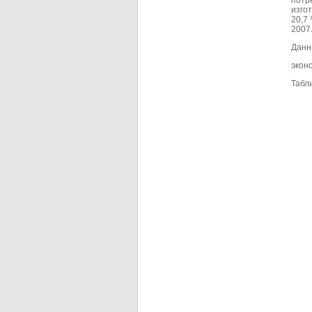
потр
изго
20,7 
2007
Данны
экон
Табли