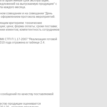
 в гарантийный срок эксплуатации,
редложений на выпускаемую продукцию" с
ла каждого месяца.
нном совещании и на совещании "День
с оформлением протокола мероприятий.
ующим критериям: технические
ции; цена; форма оплаты; сроки поставки;
нии клиентов; компетентность сотрудников
СМК СТП П 1.17-2007 "Реализация готовой
10 года отражена в таблице 2.4.
м сообщений по качеству поставляемой
чество продукции оценивается