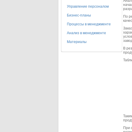
Анал
нача
Управление персоналом
разр
Бизнес-планы
По р
каче
Процессы в менеджменте
Зака
хара
Анализ в менеджменте
усло
завод
Материалы
В ре
прод
Табл
Таки
прод
При 