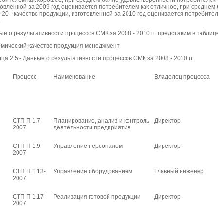
ебителем как хорошее, при среднем балле удовлетворенности потребителей 20
товленной за 2009 год оценивается потребителем как отличное, при среднем
³ 20 - качество продукции, изготовленной за 2010 год оценивается потребител
.
е о результативности процессов СМК за 2008 - 2010 гг. представим в таблице
омический качество продукция менеджмент
ца 2.5 - Данные о результативности процессов СМК за 2008 - 2010 гг.
Процесс
Наименование
Владелец процесса
СТП П 1.7-
Планирование, анализ и контроль
Директор
2007
деятельности предприятия
СТП П 1.9-
Управление персоналом
Директор
2007
СТП П 1.13-
Управление оборудованием
Главный инженер
2007
СТП П 1.17-
Реализация готовой продукции
Директор
2007