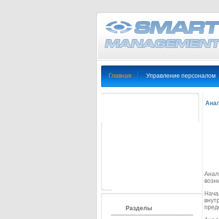
Главная
Управление персоналом
Анал
Анал
возн
Нача
внут
пред
Разделы