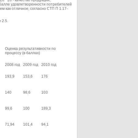
 ³ 20 - качество продукции,
 балле удовлетворенности потребителей
ем как отличное, согласно СТП П 1.17-
 2.5.
Оценка результативности по
процессу (в баллах)
2008 год
2009 год
2010 год
193,9
153,6
176
140
98,6
103
99,6
100
189,3
71,94
101,4
94,1