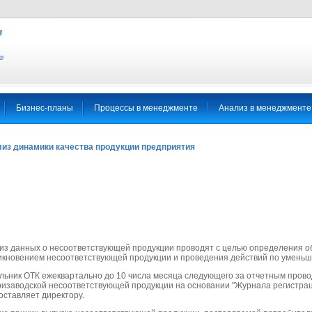
Бизнес-планы
Процессы в менеджменте
Анализ в менеджменте
из динамики качества продукции предприятия
из данных о несоответствующей продукции проводят с целью определения о
икновением несоответствующей продукции и проведения действий по уменьш
льник ОТК ежеквартально до 10 числа месяца следующего за отчетным прово
ризаводской несоответствующей продукции на основании "Журнала регистрац
оставляет директору.