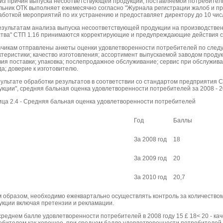
из причин выпуска несоответствующей продукции, поставляемой потребителю
льник ОТК выполняет ежемесячно согласно "Журнала регистрации жалоб и п
аботкой мероприятий по их устранению и предоставляет директору до 10 чис
езультатам анализа выпуска несоответствующей продукции на производстве
ства" СТП 1.16 принимаются корректирующие и предупреждающие действия 
зчикам отправлены анкеты оценки удовлетворенности потребителей по след
ктеристики; качество изготовления; ассортимент выпускаемой заводом продук
вия поставки; упаковка; послепродажное обслуживание; сервис при обслужива
а; доверие к изготовителю.
зультате обработки результатов в соответствии со стандартом предприятия 
укции", средняя бальная оценка удовлетворенности потребителей за 2008 - 20
ица 2.4 - Средняя бальная оценка удовлетворенности потребителей
Год
Баллы
За 2008 год
18
За 2009 год
20
За 2010 год
20,7
м образом, необходимо ежеквартально осуществлять контроль за количество
укции включая претензии и рекламации.
среднем балле удовлетворенности потребителей в 2008 году 15 £ 18< 20 - ка