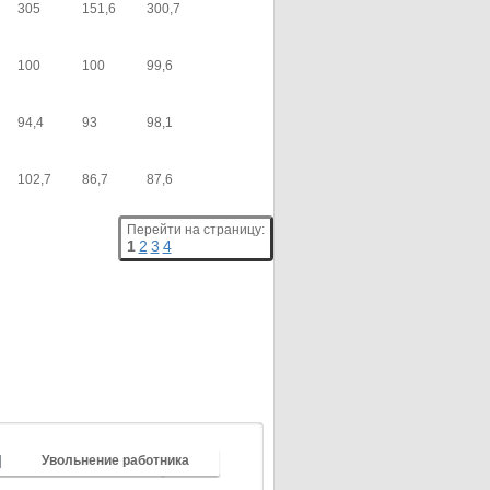
305
151,6
300,7
100
100
99,6
94,4
93
98,1
102,7
86,7
87,6
Перейти на страницу:
1
2
3
4
Увольнение работника