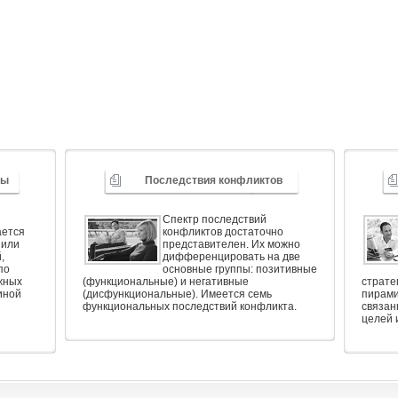
ды
Последствия конфликтов
Спектр последствий
ается
конфликтов достаточно
 или
представителен. Их можно
,
дифференцировать на две
по
основные группы: позитивные
жных
(функциональные) и негативные
страте
 иной
(дисфункциональные). Имеется семь
пирами
функциональных последствий конфликта.
связан
целей 