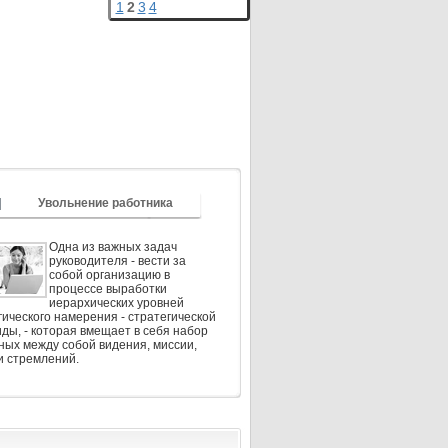
1
2
3
4
Увольнение работника
Одна из важных задач
руководителя - вести за
собой организацию в
процессе выработки
иерархических уровней
гического намерения - стратегической
ды, - которая вмещает в себя набор
ных между собой видения, миссии,
и стремлений.