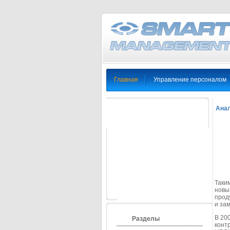
Главная
Управление персоналом
Анал
Таки
новы
прод
и за
В 20
Разделы
конт