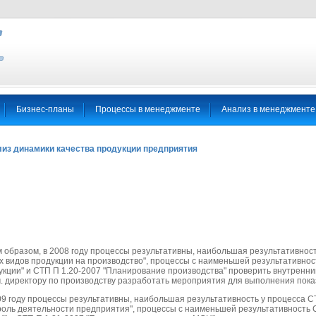
Бизнес-планы
Процессы в менеджменте
Анализ в менеджменте
из динамики качества продукции предприятия
м образом, в 2008 году процессы результативны, наибольшая результативност
х видов продукции на производство", процессы с наименьшей результативнос
укции" и СТП П 1.20-2007 "Планирование производства" проверить внутренни
м. директору по производству разработать мероприятия для выполнения пока
09 году процессы результативны, наибольшая результативность у процесса С
роль деятельности предприятия", процессы с наименьшей результативность 