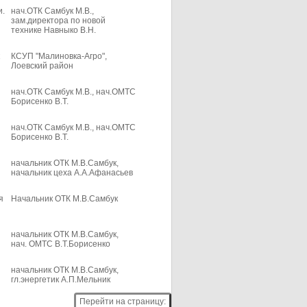
и.
нач.ОТК Самбук М.В.,
зам.директора по новой
технике Навныко В.Н.
КСУП "Малиновка-Агро",
Лоевский район
нач.ОТК Самбук М.В., нач.ОМТС
Борисенко В.Т.
нач.ОТК Самбук М.В., нач.ОМТС
Борисенко В.Т.
начальник ОТК М.В.Самбук,
начальник цеха А.А.Афанасьев
я
Начальник ОТК М.В.Самбук
начальник ОТК М.В.Самбук,
нач. ОМТС В.Т.Борисенко
начальник ОТК М.В.Самбук,
гл.энергетик А.П.Мельник
Перейти на страницу: