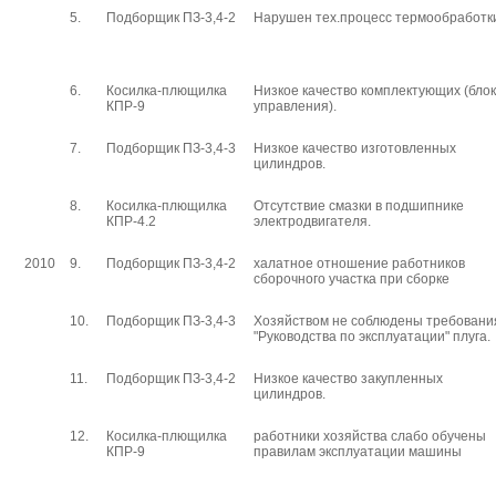
5.
Подборщик ПЗ-3,4-2
Нарушен тех.процесс термообработк
6.
Косилка-плющилка
Низкое качество комплектующих (блок
КПР-9
управления).
7.
Подборщик ПЗ-3,4-3
Низкое качество изготовленных
цилиндров.
8.
Косилка-плющилка
Отсутствие смазки в подшипнике
КПР-4.2
электродвигателя.
2010
9.
Подборщик ПЗ-3,4-2
халатное отношение работников
сборочного участка при сборке
10.
Подборщик ПЗ-3,4-3
Хозяйством не соблюдены требовани
"Руководства по эксплуатации" плуга.
11.
Подборщик ПЗ-3,4-2
Низкое качество закупленных
цилиндров.
12.
Косилка-плющилка
работники хозяйства слабо обучены
КПР-9
правилам эксплуатации машины