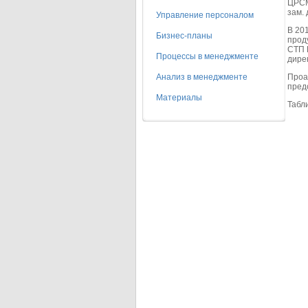
ЦРСМ
зам.
Управление персоналом
В 20
Бизнес-планы
прод
СТП 
Процессы в менеджменте
дире
Анализ в менеджменте
Проа
пред
Материалы
Табл