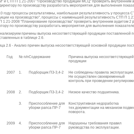
" и СТП П 1.21-2007 "Производство продукции МСЦ" проверить внутренним ау
 директору по производству разработать мероприятия для выполнения показа
10 году процессы результативны, наибольшая результативность у процесса С
укции на производство", процессы с наименьшей результативность СТП П 1.
П 1.21-2008 "Планирование производства" проверить внутренним аудитом 2 ра
ктору по производству разработать мероприятия для выполнения показателе
нализируем причины выпуска несоответствующей продукции поставленной 
ставленных в таблице 2.6.
ица 2.6 - Анализ причин выпуска несоответствующей основной продукции пост
Год
№ п/п
Содержание
Причина выпуска несоответствующей
продукции
2007
1.
Подборщик ПЗ-3,4-2
Не соблюдены правила эксплуатации.
Не осуществлен своевременный
контроль при проведении регулировки
2008
2.
Подборщик ПЗ-3,4-2
Низкое качество подшипника.
3.
Приспособление для
Конструктивная недоработка
уборки рапса ПР-7
тех.документации на механизм подве
поворота.
2009
4.
Приспособление для
Нарушены требования правил
уборки рапса ПР-7
руководства по эксплуатации.