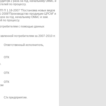
дитом 2 раза за год, начальнику ОМиС и
телей по процессу.
ТП П 1.18-2007 "Постановка новых видов
21-2008"Производство продукции ЦРСМ" и
за за год, начальнику ОМиС и зам.
й по процессу.
потребителям с помощью данных
авленной потребителям за 2007-2010 гг.
Ответственный исполнитель,
ОТК
.
ОТК
ОТК
ски
С/х предприятие.