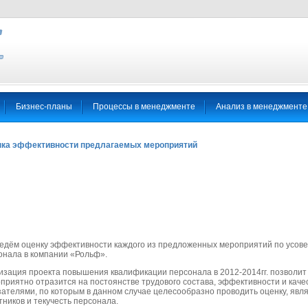
Бизнес-планы
Процессы в менеджменте
Анализ в менеджменте
ка эффективности предлагаемых мероприятий
едём оценку эффективности каждого из предложенных мероприятий по усов
онала в компании «Рольф».
изация проекта повышения квалификации персонала в 2012-2014гг. позволит 
оприятно отразится на постоянстве трудового состава, эффективности и кач
зателями, по которым в данном случае целесообразно проводить оценку, явл
тников и текучесть персонала.