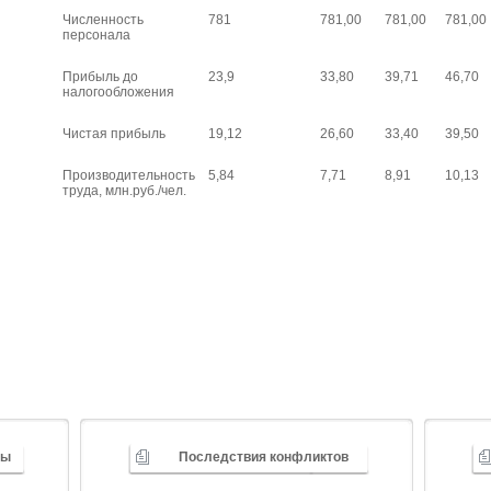
Численность
781
781,00
781,00
781,00
персонала
Прибыль до
23,9
33,80
39,71
46,70
налогообложения
Чистая прибыль
19,12
26,60
33,40
39,50
Производительность
5,84
7,71
8,91
10,13
труда, млн.руб./чел.
ды
Последствия конфликтов