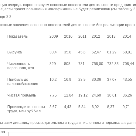
рвую очередь спрогнозируем основные показатели деятельности предприятия
е, если проект повышения квалификации не будет реализован (см. таблицу 3.
ца 3.3
нозные значения основных показателей деятельности без реализации проек
Показатель
2009
2010
2011
2012
2013
2014
Выручка
30,4
35,8
45,6
52,47
61,29
68,81
Численность
829
808
781
758,00
732,33
708,44
персонала, чел.
Прибыль до
10,2
16,9
23,9
30,36
37,07
43,55
налогообложения
Чистая прибыль
7,75
12,84
19,12
24,60
30,61
36,26
Производительностьт
3,67
4,43
5,84
6,92
8,37
9,71
труда, млн.руб./чел.
ставим динамику производительности труда и численности персонала в данном