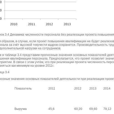
нок 3.4 Динамика численности персонала без реализации проекта повышени
м образом, в случае, если проект повышения квалификации не будет реализо
онала за счёт высокой текучести кадров сохранится. Производительность тру
 дополнительной нагрузки на сотрудников.
е в таблице 3.4 представим прогнозные значения основных показателей дея
шения квалификации персонала. Предполагается, что проект позволит значит
риятии. В связи с этим учтём, что при реализации проекта численность перс
няться как минимум на уровне 2011г.
ца 3.4
нозные значения основных показателей деятельности при реализации прое
Показатель
2011
2012
2013
2014
Выручка
45,6
60,20
69,60
79,12