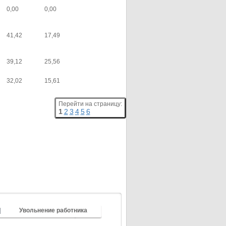
0,00
0,00
41,42
17,49
39,12
25,56
32,02
15,61
Перейти на страницу:
1
2
3
4
5
6
Увольнение работника