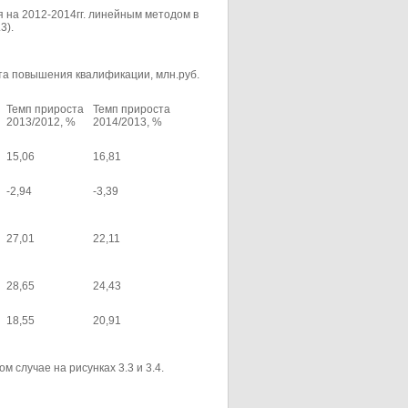
 на 2012-2014гг. линейным методом в
3).
та повышения квалификации, млн.руб.
Темп прироста
Темп прироста
2013/2012, %
2014/2013, %
15,06
16,81
-2,94
-3,39
27,01
22,11
28,65
24,43
18,55
20,91
 случае на рисунках 3.3 и 3.4.