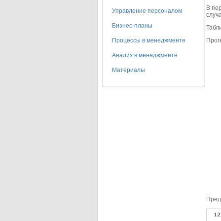
В пе
Управление персоналом
случа
Бизнес-планы
Табли
Процессы в менеджменте
Прог
Анализ в менеджменте
Материалы
Пред