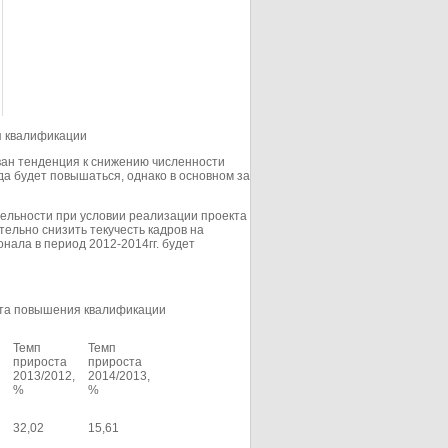
я квалификации
ван тенденция к снижению численности
да будет повышаться, однако в основном за
тельности при условии реализации проекта
ельно снизить текучесть кадров на
онала в период 2012-2014гг. будет
кта повышения квалификации
Темп
Темп
прироста
прироста
2013/2012,
2014/2013,
%
%
32,02
15,61