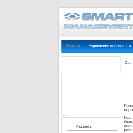
Главная
Управление персоналом
Оцен
Пров
перс
Реал
благ
пока
Разделы
рабо