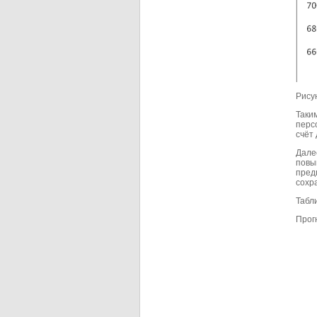
Рису
Таки
перс
счёт
Дале
повы
предп
сохра
Табли
Прог